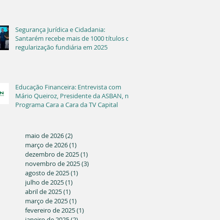
Segurança Jurídica e Cidadania:
Santarém recebe mais de 1000 títulos de
regularização fundiária em 2025
Educação Financeira: Entrevista com
Mário Queiroz, Presidente da ASBAN, no
Programa Cara a Cara da TV Capital
maio de 2026
(2)
2 posts
março de 2026
(1)
1 post
dezembro de 2025
(1)
1 post
novembro de 2025
(3)
3 posts
agosto de 2025
(1)
1 post
julho de 2025
(1)
1 post
abril de 2025
(1)
1 post
março de 2025
(1)
1 post
fevereiro de 2025
(1)
1 post
janeiro de 2025
(2)
2 posts