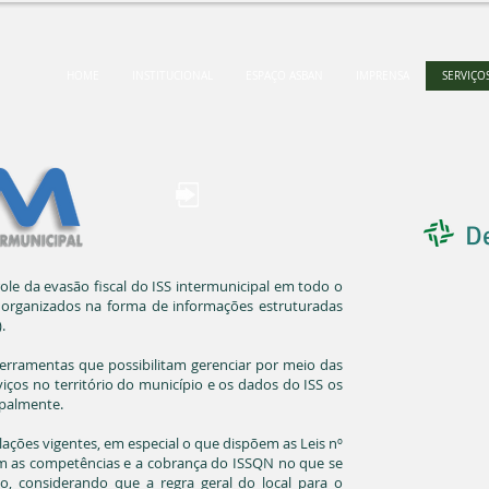
HOME
INSTITUCIONAL
ESPAÇO ASBAN
IMPRENSA
SERVIÇO
D
ole da evasão fiscal do ISS intermunicipal em todo o
s organizados na forma de informações estruturadas
.
rramentas que possibilitam gerenciar por meio das
iços no território do município e os dados do ISS os
ipalmente.
lações vigentes, em especial o que dispõem as Leis nº
em as competências e a cobrança do ISSQN no que se
to, considerando que a regra geral do local para o