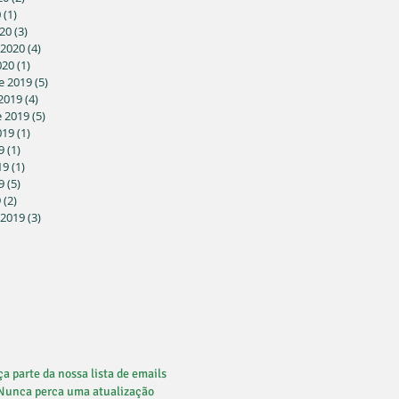
0
(1)
1 post
20
(3)
3 posts
 2020
(4)
4 posts
020
(1)
1 post
e 2019
(5)
5 posts
2019
(4)
4 posts
 2019
(5)
5 posts
019
(1)
1 post
9
(1)
1 post
19
(1)
1 post
9
(5)
5 posts
9
(2)
2 posts
 2019
(3)
3 posts
a parte da nossa lista de emails
Nunca perca uma atualização