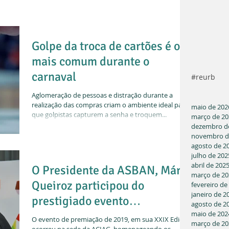
Golpe da troca de cartões é o
mais comum durante o
carnaval
#reurb
Aglomeração de pessoas e distração durante a
realização das compras criam o ambiente ideal para
maio de 202
que golpistas capturem a senha e troquem...
março de 20
dezembro d
novembro d
agosto de 2
julho de 202
abril de 202
O Presidente da ASBAN, Mário
março de 20
Queiroz participou do
fevereiro de
janeiro de 2
prestigiado evento
agosto de 2
"Funcionário Destaque&quo
maio de 202
O evento de premiação de 2019, em sua XXIX Edição,
março de 20