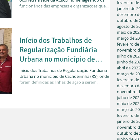
ocorreu na sede da ACIAG, homenageando os
fevereiro de
funcionários das empresas e organizações que...
janeiro de 2
dezembro d
outubro de 
agosto de 2
maio de 202
março de 20
Início dos Trabalhos de
fevereiro de
Regularização Fundiária
novembro d
julho de 202
Urbana no município de
junho de 20
Cachoeirinha (RS)
abril de 202
Início dos Trabalhos de Regularização Fundiária
março de 20
Urbana no município de Cachoeirinha (RS), onde
fevereiro de
foram definidas as linhas de ação a serem...
dezembro d
novembro d
julho de 202
maio de 202
março de 20
fevereiro de
janeiro de 2
novembro d
outubro de 
junho de 20