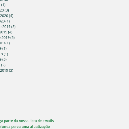
0
(1)
1 post
20
(3)
3 posts
 2020
(4)
4 posts
020
(1)
1 post
e 2019
(5)
5 posts
2019
(4)
4 posts
 2019
(5)
5 posts
019
(1)
1 post
9
(1)
1 post
19
(1)
1 post
9
(5)
5 posts
9
(2)
2 posts
 2019
(3)
3 posts
a parte da nossa lista de emails
Nunca perca uma atualização