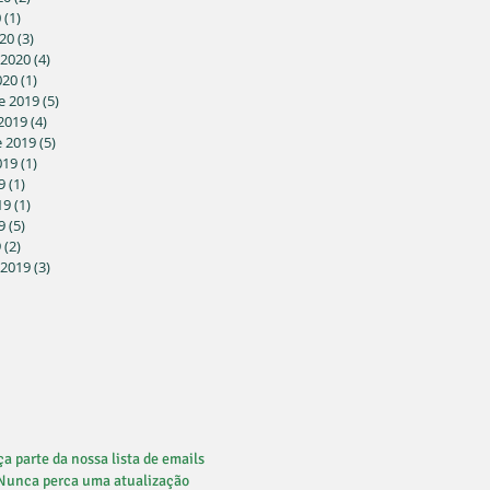
0
(1)
1 post
20
(3)
3 posts
 2020
(4)
4 posts
020
(1)
1 post
e 2019
(5)
5 posts
2019
(4)
4 posts
 2019
(5)
5 posts
019
(1)
1 post
9
(1)
1 post
19
(1)
1 post
9
(5)
5 posts
9
(2)
2 posts
 2019
(3)
3 posts
a parte da nossa lista de emails
Nunca perca uma atualização