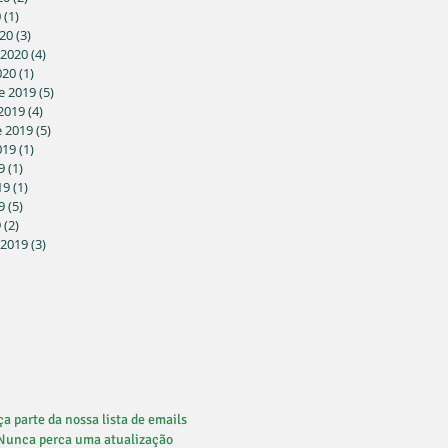
0
(1)
1 post
20
(3)
3 posts
 2020
(4)
4 posts
020
(1)
1 post
e 2019
(5)
5 posts
2019
(4)
4 posts
 2019
(5)
5 posts
019
(1)
1 post
9
(1)
1 post
19
(1)
1 post
9
(5)
5 posts
9
(2)
2 posts
 2019
(3)
3 posts
a parte da nossa lista de emails
Nunca perca uma atualização