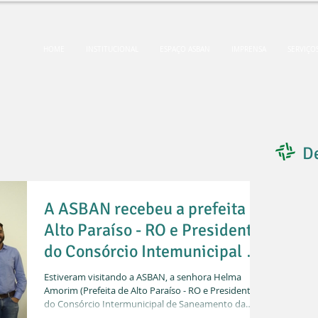
HOME
INSTITUCIONAL
ESPAÇO ASBAN
IMPRENSA
SERVIÇO
D
A ASBAN recebeu a prefeita de
Alto Paraíso - RO e Presidente
do Consórcio Intemunicipal de
Saneamento da Região Central
Estiveram visitando a ASBAN, a senhora Helma
de Rondônia
Amorim (Prefeita de Alto Paraíso - RO e Presidente
do Consórcio Intermunicipal de Saneamento da
Região Central de Rondônia) e o senhor Gian Viana