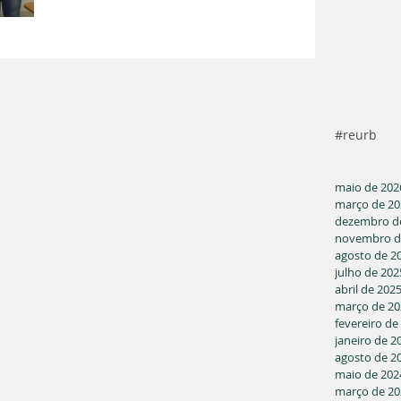
Procurador do Consórcio Intermunicipal. Na
oportunidade foram apresentadas as linhas de
atuação da ASBAN voltadas ao apoio do
desenvolvimento econômico e um dos principais
assuntos debatidos, foi o REURB-E, que é trabalho
desenvolvido pela ASBAN, destinado à regularização
fundiária urbana
#reurb
maio de 202
março de 20
dezembro d
novembro d
agosto de 2
julho de 202
abril de 202
março de 20
fevereiro de
janeiro de 2
agosto de 2
maio de 202
março de 20