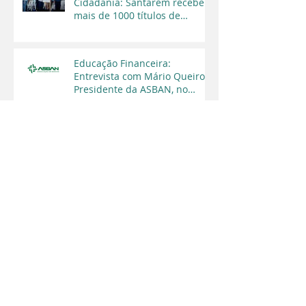
Cidadania: Santarém recebe
mais de 1000 títulos de
regularização fundiária em
2025
Educação Financeira:
Entrevista com Mário Queiroz,
Presidente da ASBAN, no
Programa Cara a Cara da TV
Capital
maio de 2026
(2)
2 posts
março de 2026
(1)
1 post
dezembro de 2025
(1)
1 post
novembro de 2025
(3)
3 posts
agosto de 2025
(1)
1 post
julho de 2025
(1)
1 post
abril de 2025
(1)
1 post
março de 2025
(1)
1 post
fevereiro de 2025
(1)
1 post
janeiro de 2025
(2)
2 posts
agosto de 2024
(1)
1 post
maio de 2024
(2)
2 posts
março de 2024
(2)
2 posts
fevereiro de 2024
(2)
2 posts