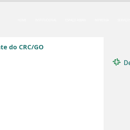
HOME
INSTITUCIONAL
ESPAÇO ASBAN
IMPRENSA
SERVIÇO
nte do CRC/GO
D