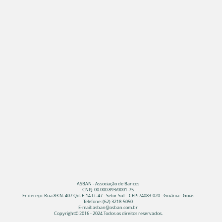
ASBAN - Associação de Bancos
CNPJ: 00.000.893/0001-75
Endereço: Rua 83 N. 407 Qd. F-14 Lt. 47 - Setor Sul - CEP: 74083-020 - Goiânia - Goiás
Telefone: (62) 3218-5050
E-mail:
asban@asban.com.br
Copyright© 2016 - 2024 Todos os direitos reservados.