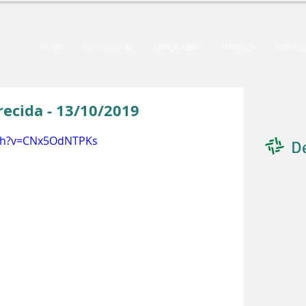
HOME
INSTITUCIONAL
ESPAÇO ASBAN
IMPRENSA
SERVIÇO
recida - 13/10/2019
tch?v=CNx5OdNTPKs
D