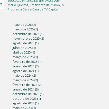
Educação Financeira: Entrevista com
Mário Queiroz, Presidente da ASBAN, no
Programa Cara a Cara da TV Capital
maio de 2026
(2)
2 posts
março de 2026
(1)
1 post
dezembro de 2025
(1)
1 post
novembro de 2025
(3)
3 posts
agosto de 2025
(1)
1 post
julho de 2025
(1)
1 post
abril de 2025
(1)
1 post
março de 2025
(1)
1 post
fevereiro de 2025
(1)
1 post
janeiro de 2025
(2)
2 posts
agosto de 2024
(1)
1 post
maio de 2024
(2)
2 posts
março de 2024
(2)
2 posts
fevereiro de 2024
(2)
2 posts
janeiro de 2024
(3)
3 posts
dezembro de 2023
(1)
1 post
outubro de 2023
(1)
1 post
agosto de 2023
(1)
1 post
maio de 2023
(1)
1 post