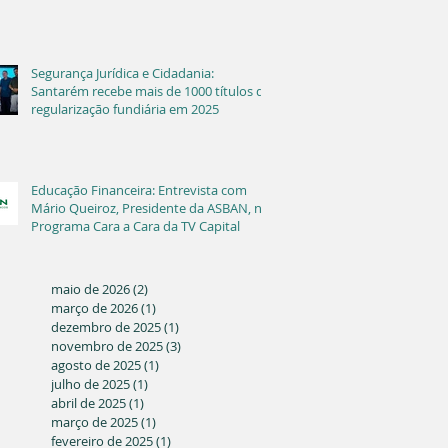
Segurança Jurídica e Cidadania:
Santarém recebe mais de 1000 títulos de
regularização fundiária em 2025
Educação Financeira: Entrevista com
Mário Queiroz, Presidente da ASBAN, no
Programa Cara a Cara da TV Capital
maio de 2026
(2)
2 posts
março de 2026
(1)
1 post
dezembro de 2025
(1)
1 post
novembro de 2025
(3)
3 posts
agosto de 2025
(1)
1 post
julho de 2025
(1)
1 post
abril de 2025
(1)
1 post
março de 2025
(1)
1 post
fevereiro de 2025
(1)
1 post