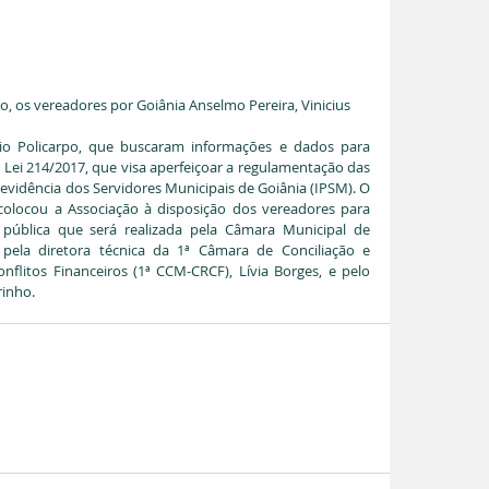
, os vereadores por Goiânia Anselmo Pereira, Vinicius
io Policarpo, que buscaram informações e dados para 
 Lei 214/2017, que visa aperfeiçoar a regulamentação das 
revidência dos Servidores Municipais de Goiânia (IPSM). O 
olocou a Associação à disposição dos vereadores para 
 pública que será realizada pela Câmara Municipal de 
pela diretora técnica da 1ª Câmara de Conciliação e 
flitos Financeiros (1ª CCM-CRCF), Lívia Borges, e pelo 
rinho.