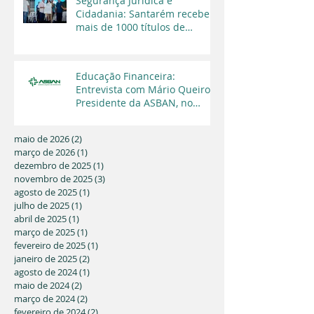
Segurança Jurídica e
Cidadania: Santarém recebe
mais de 1000 títulos de
regularização fundiária em
2025
Educação Financeira:
Entrevista com Mário Queiroz,
Presidente da ASBAN, no
Programa Cara a Cara da TV
Capital
maio de 2026
(2)
2 posts
março de 2026
(1)
1 post
dezembro de 2025
(1)
1 post
novembro de 2025
(3)
3 posts
agosto de 2025
(1)
1 post
julho de 2025
(1)
1 post
abril de 2025
(1)
1 post
março de 2025
(1)
1 post
fevereiro de 2025
(1)
1 post
janeiro de 2025
(2)
2 posts
agosto de 2024
(1)
1 post
maio de 2024
(2)
2 posts
março de 2024
(2)
2 posts
fevereiro de 2024
(2)
2 posts