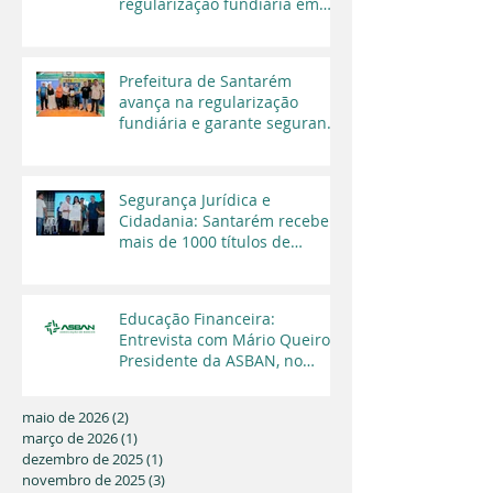
regularização fundiária em
Santarém
Prefeitura de Santarém
avança na regularização
fundiária e garante segurança
jurídica a moradores
Segurança Jurídica e
Cidadania: Santarém recebe
mais de 1000 títulos de
regularização fundiária em
2025
Educação Financeira:
Entrevista com Mário Queiroz,
Presidente da ASBAN, no
Programa Cara a Cara da TV
Capital
maio de 2026
(2)
2 posts
março de 2026
(1)
1 post
dezembro de 2025
(1)
1 post
novembro de 2025
(3)
3 posts