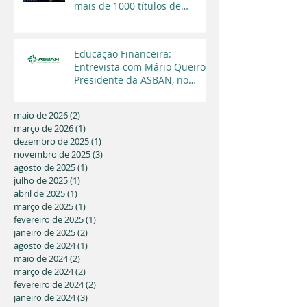
mais de 1000 títulos de
regularização fundiária em
2025
Educação Financeira:
Entrevista com Mário Queiroz,
Presidente da ASBAN, no
Programa Cara a Cara da TV
Capital
maio de 2026
(2)
2 posts
março de 2026
(1)
1 post
dezembro de 2025
(1)
1 post
novembro de 2025
(3)
3 posts
agosto de 2025
(1)
1 post
julho de 2025
(1)
1 post
abril de 2025
(1)
1 post
março de 2025
(1)
1 post
fevereiro de 2025
(1)
1 post
janeiro de 2025
(2)
2 posts
agosto de 2024
(1)
1 post
maio de 2024
(2)
2 posts
março de 2024
(2)
2 posts
fevereiro de 2024
(2)
2 posts
janeiro de 2024
(3)
3 posts