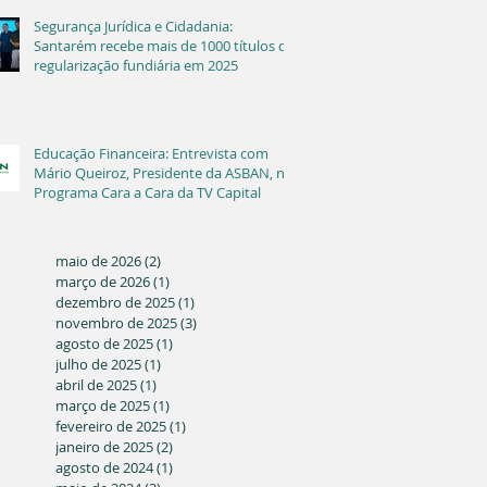
Segurança Jurídica e Cidadania:
Santarém recebe mais de 1000 títulos de
regularização fundiária em 2025
Educação Financeira: Entrevista com
Mário Queiroz, Presidente da ASBAN, no
Programa Cara a Cara da TV Capital
maio de 2026
(2)
2 posts
março de 2026
(1)
1 post
dezembro de 2025
(1)
1 post
novembro de 2025
(3)
3 posts
agosto de 2025
(1)
1 post
julho de 2025
(1)
1 post
abril de 2025
(1)
1 post
março de 2025
(1)
1 post
fevereiro de 2025
(1)
1 post
janeiro de 2025
(2)
2 posts
agosto de 2024
(1)
1 post