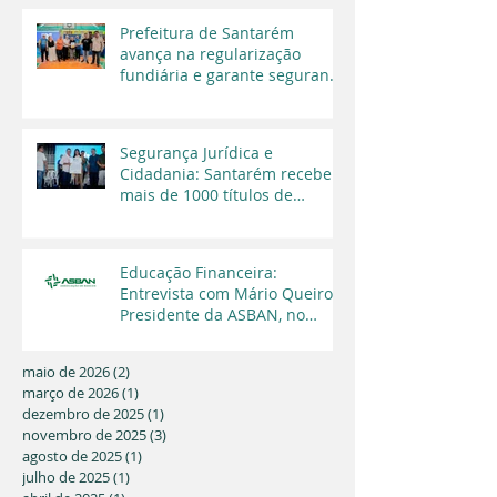
Prefeitura de Santarém
avança na regularização
fundiária e garante segurança
jurídica a moradores
Segurança Jurídica e
Cidadania: Santarém recebe
mais de 1000 títulos de
regularização fundiária em
2025
Educação Financeira:
Entrevista com Mário Queiroz,
Presidente da ASBAN, no
Programa Cara a Cara da TV
Capital
maio de 2026
(2)
2 posts
março de 2026
(1)
1 post
dezembro de 2025
(1)
1 post
novembro de 2025
(3)
3 posts
agosto de 2025
(1)
1 post
julho de 2025
(1)
1 post