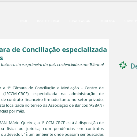
HOME
INSTITUCIONAL
ESPAÇO ASBAN
IMPRENSA
SERVIÇO
ra de Conciliação especializada
s
D
 baixo custo e a primeira do país credenciada a um Tribunal 
 a 1ª Câmara de Conciliação e Mediação – Centro de 
 (1ªCCM-CRCF), especializada na administração de 
de contrato financeiro firmado tanto no setor privado, 
tá localizada no térreo da Associação de Bancos (ASBAN) 
ncias por mês. 
AN, Mário Queiroz, a 1ª CCM-CRCF está à disposição de 
a física ou jurídica, com pendências em contratos 
or ou devedor. “É um ambiente onde possam ser buscadas 