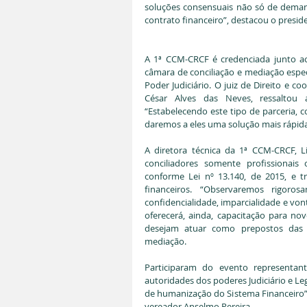
soluções consensuais não só de demand
contrato financeiro”, destacou o presid
A 1ª CCM-CRCF é credenciada junto ao 
câmara de conciliação e mediação especi
Poder Judiciário. O juiz de Direito e 
César Alves das Neves, ressaltou
“Estabelecendo este tipo de parceria, 
daremos a eles uma solução mais rápida
A diretora técnica da 1ª CCM-CRCF, 
conciliadores somente profissionais 
conforme Lei nº 13.140, de 2015, e tr
financeiros. “Observaremos rigoros
confidencialidade, imparcialidade e von
oferecerá, ainda, capacitação para nov
desejam atuar como prepostos das e
mediação.
Participaram do evento representante
autoridades dos poderes Judiciário e Leg
de humanização do Sistema Financeiro”,
vereador Anselmo Pereira.