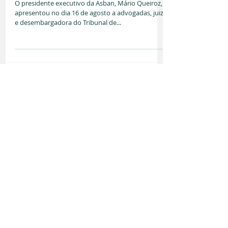
Conciliação e Mediação
O presidente executivo da Asban, Mário Queiroz,
apresentou no dia 16 de agosto a advogadas, juiz
e desembargadora do Tribunal de...
23
/
23
#reurb
maio de 2026
(2)
2 posts
março de 2026
(1)
1 post
dezembro de 2025
(1)
1 post
novembro de 2025
(3)
3 posts
agosto de 2025
(1)
1 post
julho de 2025
(1)
1 post
abril de 2025
(1)
1 post
março de 2025
(1)
1 post
fevereiro de 2025
(1)
1 post