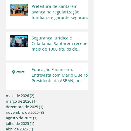
Prefeitura de Santarém
avança na regularização
fundiária e garante segurança
jurídica a moradores
Segurança Jurídica e
Cidadania: Santarém recebe
mais de 1000 títulos de
regularização fundiária em
2025
Educação Financeira:
Entrevista com Mário Queiroz,
Presidente da ASBAN, no
Programa Cara a Cara da TV
Capital
maio de 2026
(2)
2 posts
março de 2026
(1)
1 post
dezembro de 2025
(1)
1 post
novembro de 2025
(3)
3 posts
agosto de 2025
(1)
1 post
julho de 2025
(1)
1 post
abril de 2025
(1)
1 post