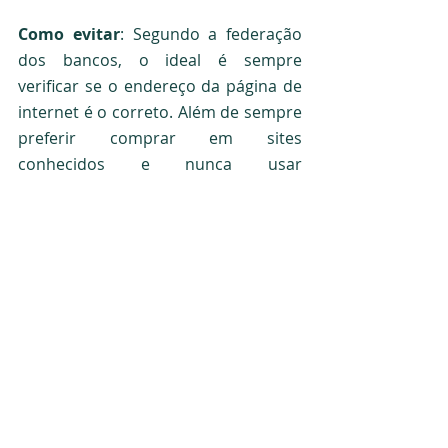
Como evitar
: Segundo a federação 
dos bancos, o ideal é sempre 
verificar se o endereço da página de 
internet é o correto. Além de sempre 
preferir comprar em sites 
conhecidos e nunca usar 
computadores públicos para 
comprar algo no comércio virtual.
Não repasse a outra pessoa nenhum 
código fornecido por SMS ou imagem 
de um QR Code enviado para 
autenticar alguma operação. Para 
finalizar, a dica da organização é 
clara: na dúvida, fale com seu banco.