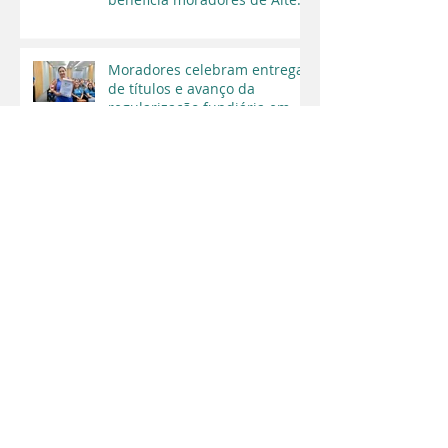
do Chão
Moradores celebram entrega
de títulos e avanço da
regularização fundiária em
Santarém
Prefeitura de Santarém
avança na regularização
fundiária e garante segurança
jurídica a moradores
Segurança Jurídica e
Cidadania: Santarém recebe
mais de 1000 títulos de
regularização fundiária em
2025
Educação Financeira:
Entrevista com Mário Queiroz,
Presidente da ASBAN, no