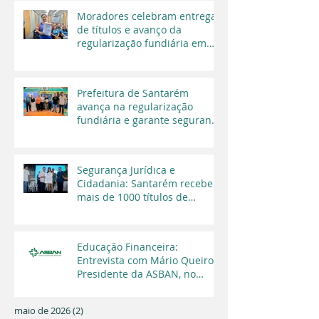
Moradores celebram entrega
de títulos e avanço da
regularização fundiária em
Santarém
Prefeitura de Santarém
avança na regularização
fundiária e garante segurança
jurídica a moradores
Segurança Jurídica e
Cidadania: Santarém recebe
mais de 1000 títulos de
regularização fundiária em
2025
Educação Financeira:
Entrevista com Mário Queiroz,
Presidente da ASBAN, no
Programa Cara a Cara da TV
Capital
maio de 2026
(2)
2 posts