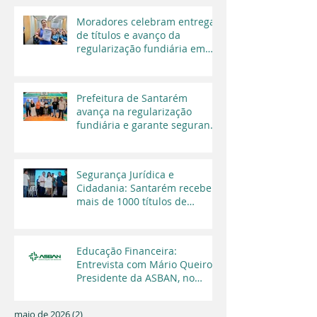
Moradores celebram entrega
de títulos e avanço da
regularização fundiária em
Santarém
Prefeitura de Santarém
avança na regularização
fundiária e garante segurança
jurídica a moradores
Segurança Jurídica e
Cidadania: Santarém recebe
mais de 1000 títulos de
regularização fundiária em
2025
Educação Financeira:
Entrevista com Mário Queiroz,
Presidente da ASBAN, no
Programa Cara a Cara da TV
Capital
maio de 2026
(2)
2 posts