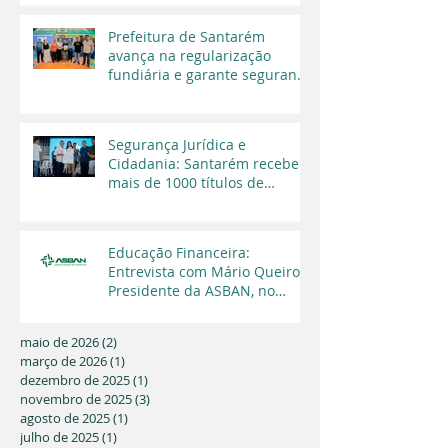
Prefeitura de Santarém
avança na regularização
fundiária e garante segurança
jurídica a moradores
Segurança Jurídica e
Cidadania: Santarém recebe
mais de 1000 títulos de
regularização fundiária em
2025
Educação Financeira:
Entrevista com Mário Queiroz,
Presidente da ASBAN, no
Programa Cara a Cara da TV
Capital
maio de 2026
(2)
2 posts
março de 2026
(1)
1 post
dezembro de 2025
(1)
1 post
novembro de 2025
(3)
3 posts
agosto de 2025
(1)
1 post
julho de 2025
(1)
1 post