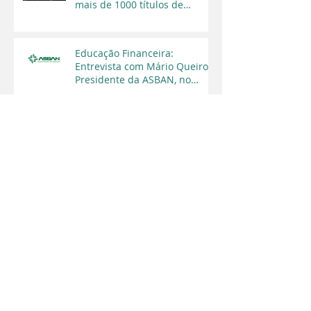
mais de 1000 títulos de
regularização fundiária em
2025
Educação Financeira:
Entrevista com Mário Queiroz,
Presidente da ASBAN, no
Programa Cara a Cara da TV
Capital
maio de 2026
(2)
2 posts
março de 2026
(1)
1 post
dezembro de 2025
(1)
1 post
novembro de 2025
(3)
3 posts
agosto de 2025
(1)
1 post
julho de 2025
(1)
1 post
abril de 2025
(1)
1 post
março de 2025
(1)
1 post
fevereiro de 2025
(1)
1 post
janeiro de 2025
(2)
2 posts
agosto de 2024
(1)
1 post
maio de 2024
(2)
2 posts
março de 2024
(2)
2 posts
fevereiro de 2024
(2)
2 posts
janeiro de 2024
(3)
3 posts