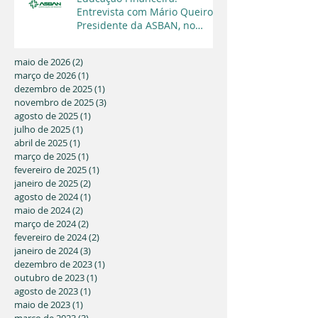
Entrevista com Mário Queiroz,
Presidente da ASBAN, no
Programa Cara a Cara da TV
Capital
maio de 2026
(2)
2 posts
março de 2026
(1)
1 post
dezembro de 2025
(1)
1 post
novembro de 2025
(3)
3 posts
agosto de 2025
(1)
1 post
julho de 2025
(1)
1 post
abril de 2025
(1)
1 post
março de 2025
(1)
1 post
fevereiro de 2025
(1)
1 post
janeiro de 2025
(2)
2 posts
agosto de 2024
(1)
1 post
maio de 2024
(2)
2 posts
março de 2024
(2)
2 posts
fevereiro de 2024
(2)
2 posts
janeiro de 2024
(3)
3 posts
dezembro de 2023
(1)
1 post
outubro de 2023
(1)
1 post
agosto de 2023
(1)
1 post
maio de 2023
(1)
1 post