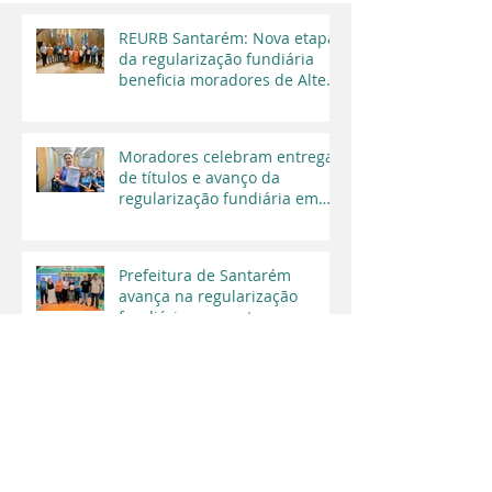
REURB Santarém: Nova etapa
da regularização fundiária
beneficia moradores de Alter
do Chão
Moradores celebram entrega
de títulos e avanço da
regularização fundiária em
Santarém
Prefeitura de Santarém
avança na regularização
fundiária e garante segurança
jurídica a moradores
Segurança Jurídica e
Cidadania: Santarém recebe
mais de 1000 títulos de
regularização fundiária em
2025