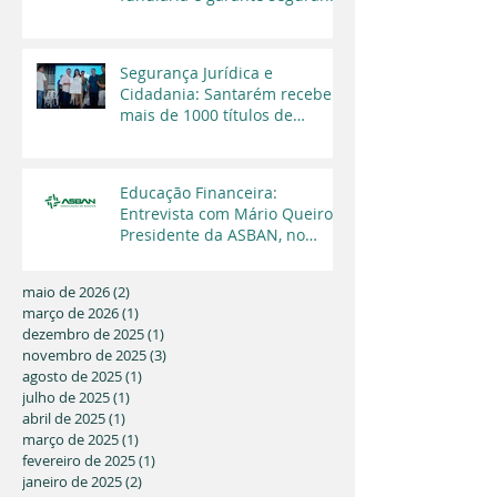
jurídica a moradores
Segurança Jurídica e
Cidadania: Santarém recebe
mais de 1000 títulos de
regularização fundiária em
2025
Educação Financeira:
Entrevista com Mário Queiroz,
Presidente da ASBAN, no
Programa Cara a Cara da TV
Capital
maio de 2026
(2)
2 posts
março de 2026
(1)
1 post
dezembro de 2025
(1)
1 post
novembro de 2025
(3)
3 posts
agosto de 2025
(1)
1 post
julho de 2025
(1)
1 post
abril de 2025
(1)
1 post
março de 2025
(1)
1 post
fevereiro de 2025
(1)
1 post
janeiro de 2025
(2)
2 posts