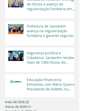
de títulos e avanço da
regularização fundiária em
Santarém
Prefeitura de Santarém
avança na regularização
fundiária e garante segurança
jurídica a moradores
Segurança Jurídica e
Cidadania: Santarém recebe
mais de 1000 títulos de
regularização fundiária em
2025
Educação Financeira:
Entrevista com Mário Queiroz,
Presidente da ASBAN, no
Programa Cara a Cara da TV
Capital
maio de 2026
(2)
2 posts
março de 2026
(1)
1 post