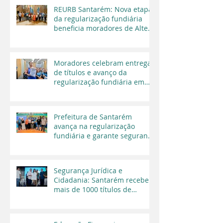
REURB Santarém: Nova etapa
da regularização fundiária
beneficia moradores de Alter
do Chão
Moradores celebram entrega
de títulos e avanço da
regularização fundiária em
Santarém
Prefeitura de Santarém
avança na regularização
fundiária e garante segurança
jurídica a moradores
Segurança Jurídica e
Cidadania: Santarém recebe
mais de 1000 títulos de
regularização fundiária em
2025