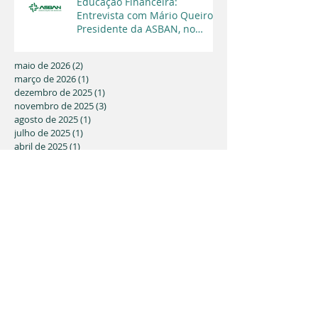
Educação Financeira:
Entrevista com Mário Queiroz,
Presidente da ASBAN, no
Programa Cara a Cara da TV
Capital
maio de 2026
(2)
2 posts
março de 2026
(1)
1 post
dezembro de 2025
(1)
1 post
novembro de 2025
(3)
3 posts
agosto de 2025
(1)
1 post
julho de 2025
(1)
1 post
abril de 2025
(1)
1 post
março de 2025
(1)
1 post
fevereiro de 2025
(1)
1 post
janeiro de 2025
(2)
2 posts
agosto de 2024
(1)
1 post
maio de 2024
(2)
2 posts
março de 2024
(2)
2 posts
fevereiro de 2024
(2)
2 posts
janeiro de 2024
(3)
3 posts
dezembro de 2023
(1)
1 post
outubro de 2023
(1)
1 post
agosto de 2023
(1)
1 post
maio de 2023
(1)
1 post