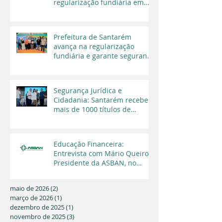
regularização fundiária em
Santarém
Prefeitura de Santarém
avança na regularização
fundiária e garante segurança
jurídica a moradores
Segurança Jurídica e
Cidadania: Santarém recebe
mais de 1000 títulos de
regularização fundiária em
2025
Educação Financeira:
Entrevista com Mário Queiroz,
Presidente da ASBAN, no
Programa Cara a Cara da TV
Capital
maio de 2026
(2)
2 posts
março de 2026
(1)
1 post
dezembro de 2025
(1)
1 post
novembro de 2025
(3)
3 posts