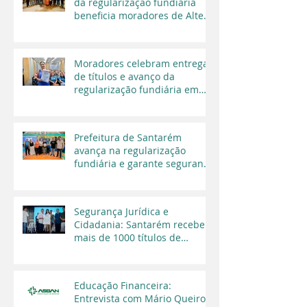
da regularização fundiária
beneficia moradores de Alter
do Chão
Moradores celebram entrega
de títulos e avanço da
regularização fundiária em
Santarém
Prefeitura de Santarém
avança na regularização
fundiária e garante segurança
jurídica a moradores
Segurança Jurídica e
Cidadania: Santarém recebe
mais de 1000 títulos de
regularização fundiária em
2025
Educação Financeira:
Entrevista com Mário Queiroz,