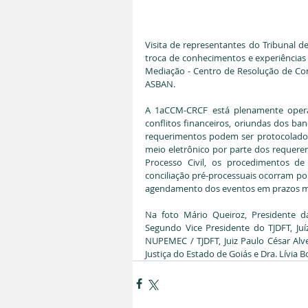
Visita de representantes do Tribunal de 
troca de conhecimentos e experiências
Mediação - Centro de Resolução de Con
ASBAN. 
A 1aCCM-CRCF está plenamente operac
conflitos financeiros, oriundas dos ba
requerimentos podem ser protocolados 
meio eletrônico por parte dos requere
Processo Civil, os procedimentos d
conciliação pré-processuais ocorram por
agendamento dos eventos em prazos mu
Na foto Mário Queiroz, Presidente d
Segundo Vice Presidente do TJDFT, Juí
NUPEMEC / TJDFT, Juiz Paulo César Alves
Justiça do Estado de Goiás e Dra. Lívia 