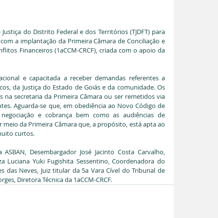
Justiça do Distrito Federal e dos Territórios (TJDFT) para 
 com a implantação da Primeira Câmara de Conciliação e 
flitos Financeiros (1aCCM-CRCF), criada com o apoio da 
ional e capacitada a receber demandas referentes a 
ncos, da Justiça do Estado de Goiás e da comunidade. Os 
na secretaria da Primeira Câmara ou ser remetidos via 
ntes. Aguarda-se que, em obediência ao Novo Código de 
e negociação e cobrança bem como as audiências de 
 meio da Primeira Câmara que, a propósito, está apta ao 
ito curtos.
a ASBAN, Desembargador José Jacinto Costa Carvalho, 
za Luciana Yuki Fugishita Sessentino, Coordenadora do 
 das Neves, Juiz titular da 5a Vara Cível do Tribunal de 
Borges, Diretora Técnica da 1aCCM-CRCF.