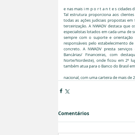
e nas mais i m p o r t a n t e s cidades 
Tal estrutura proporciona aos cliente
todas as ações judiciais propostas em 
terceirização. A NWADV destaca que os
especialistas lotados em cada uma de su
sempre com o suporte e orientação do
responsáveis pelo estabelecimento de d
concreto. A NWADV presta serviços d
Bancárias/ Financeiras, com desta
Norte/Nordeste), onde ficou em 2º lu
também atua para o Banco do Brasil em 
nacional, com uma carteira de mais de 2
Comentários